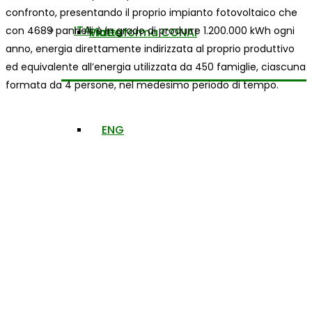
confronto, presentando il proprio impianto fotovoltaico che
ITA
con 4689 pannelli è in grado di produrre 1.200.000 kWh ogni
Piattaforma CONAI
Video
anno, energia direttamente indirizzata al proprio produttivo
ed equivalente all’energia utilizzata da 450 famiglie, ciascuna
formata da 4 persone, nel medesimo periodo di tempo.
ENG