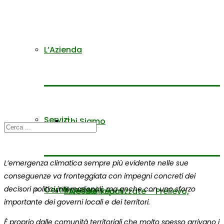
L’Azienda
Servizi
Chi Siamo
L’emergenza climatica sempre più evidente nelle sue
conseguenze va fronteggiata con impegni concreti dei
decisori politici internazionali, ma anche con uno sforzo
Certificazioni
Il Nostro Team
PA e Municipalizzate – Prelievo,
importante dei governi locali e dei territori.
È proprio dalle comunità territoriali che molto spesso arrivano i