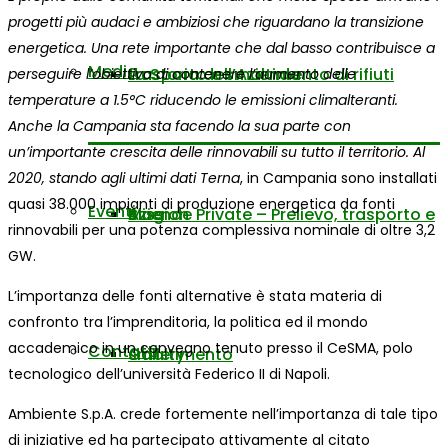
progetti più audaci e ambiziosi che riguardano la transizione
energetica. Una rete importante che dal basso contribuisce a
Media
La Storia dell’Azienda
trasporto e smaltimento di rifiuti
perseguire l’obiettivo di contenere l’aumento delle
temperature a 1.5°C riducendo le emissioni climalteranti.
Anche la Campania sta facendo la sua parte con
un’importante crescita delle rinnovabili su tutto il territorio. Al
2020, stando agli ultimi dati Terna
, in Campania sono installati
quasi 38.000 impianti di produzione energetica da fonti
Eventi
Mission
Aziende Private – Prelievo, trasporto e
Blog
rinnovabili per una potenza complessiva nominale di oltre 3,2
GW.
L’importanza delle fonti alternative è stata materia di
confronto tra l’imprenditoria, la politica ed il mondo
accademico in un convegno tenuto presso il CeSMA, polo
Contatti
smaltimento
Gallery
tecnologico dell’università Federico II di Napoli.
Ambiente S.p.A. crede fortemente nell’importanza di tale tipo
di iniziative ed ha partecipato attivamente al citato